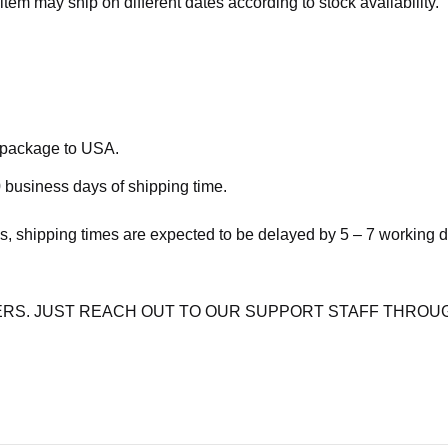
item may ship on different dates according to stock availability.
e package to USA.
 business days of shipping time.
s, shipping times are expected to be delayed by 5 – 7 working 
RS. JUST REACH OUT TO OUR SUPPORT STAFF THROUG