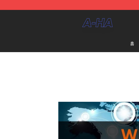
A-ha Store - Official A-ha Merchandise Shop
홈