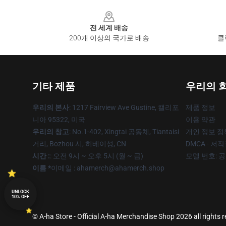
Footer
전 세계 배송
200개 이상의 국가로 배송
클
기타 제품
우리의 
우리의 본사
: 1217 Fairview Ave Gustine, 캘리포
제품 정보
니아 95322, 미국
이용 약관
우리의 창고
: No.1-402, Xingtai 공동체, Tiantaisi
개인 정보 정
거리, Bozhou 시, 허베이성, CN
DMCA - 저
시간 :
: 오전 9시 ~ 오후 5시 (월 ~ 금)
모델 번호: 
이름 *
이메일 : ahamerch@ahamerch.shop
UNLOCK
10% OFF
© A-ha Store - Official A-ha Merchandise Shop 2026 all rights 