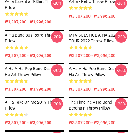
A-Ha Essential T-Shirt Throw
A-Ha - Retro Throw Pillow
-20%
-20%
Pillow
₩3,307,200 - ₩3,996,200
₩3,307,200 - ₩3,996,200
A-Ha Band 80s Retro Throw
MTV SOLSTICE A-HA 2021
-20%
-20%
Pillow
TOUR 2022 Throw Pillow
₩3,307,200 - ₩3,996,200
₩3,307,200 - ₩3,996,200
A Ha A-Ha Pop Band Designs ,A-
A Ha A Ha Pop Band Designs ,a
-20%
-20%
Ha Art Throw Pillow
Ha Art Throw Pillow
₩3,307,200 - ₩3,996,200
₩3,307,200 - ₩3,996,200
A-Ha Take On Me 2019 Throw
The Timeline A Ha Band
-20%
-20%
Pillow
Berghain Throw Pillow
₩3,307,200 - ₩3,996,200
₩3,307,200 - ₩3,996,200