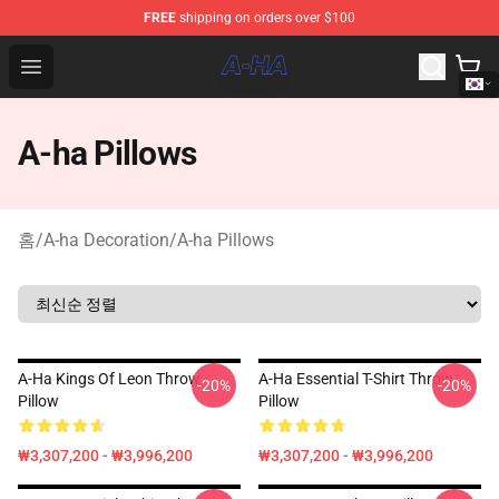
FREE
shipping on orders over $100
A-ha Store - Official A-ha Merchandise Shop
Open menu
A-ha Pillows
홈
/
A-ha Decoration
/
A-ha Pillows
A-Ha Kings Of Leon Throw
A-Ha Essential T-Shirt Throw
-20%
-20%
Pillow
Pillow
₩3,307,200 - ₩3,996,200
₩3,307,200 - ₩3,996,200