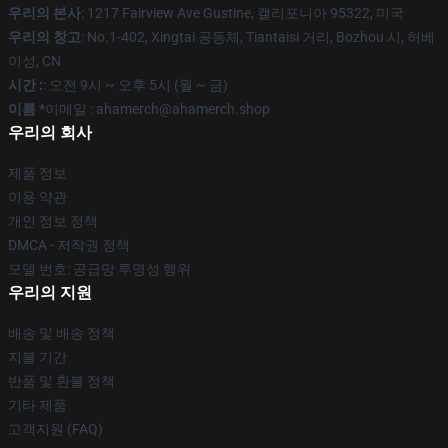
우리의 본사
: 1217 Fairview Ave Gustine, 캘리포니아 95322, 미국
우리의 창고
: No.1-402, Xingtai 공동체, Tiantaisi 거리, Bozhou 시, 허베
이성, CN
시간 :
: 오전 9시 ~ 오후 5시 (월 ~ 금)
이름 *
이메일 : ahamerch@ahamerch.shop
우리의 회사
제품 정보
이용 약관
개인 정보 정책
DMCA - 저작권 정책
모델 번호: 공급망 투명성 행위
우리의 지원
배송 및 배송 정책
지불 기간
반품 및 환불 정책
기타 제품
고객지원 (FAQ)