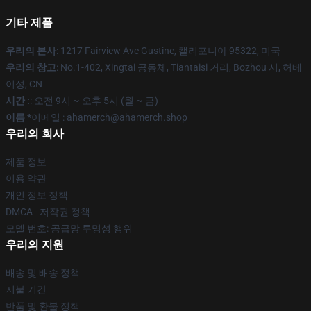
기타 제품
우리의 본사
: 1217 Fairview Ave Gustine, 캘리포니아 95322, 미국
우리의 창고
: No.1-402, Xingtai 공동체, Tiantaisi 거리, Bozhou 시, 허베
이성, CN
시간 :
: 오전 9시 ~ 오후 5시 (월 ~ 금)
이름 *
이메일 : ahamerch@ahamerch.shop
우리의 회사
제품 정보
이용 약관
개인 정보 정책
DMCA - 저작권 정책
모델 번호: 공급망 투명성 행위
우리의 지원
배송 및 배송 정책
지불 기간
반품 및 환불 정책