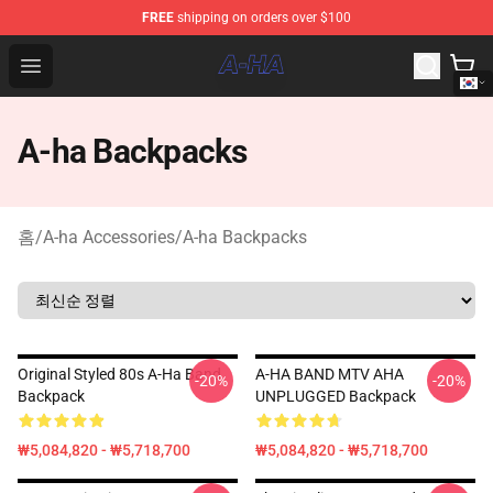
FREE
shipping on orders over $100
A-ha Store - Official A-ha Merchandise Shop
Open menu
A-ha Backpacks
홈
/
A-ha Accessories
/
A-ha Backpacks
Original Styled 80s A-Ha Band
A-HA BAND MTV AHA
-20%
-20%
Backpack
UNPLUGGED Backpack
₩5,084,820 - ₩5,718,700
₩5,084,820 - ₩5,718,700