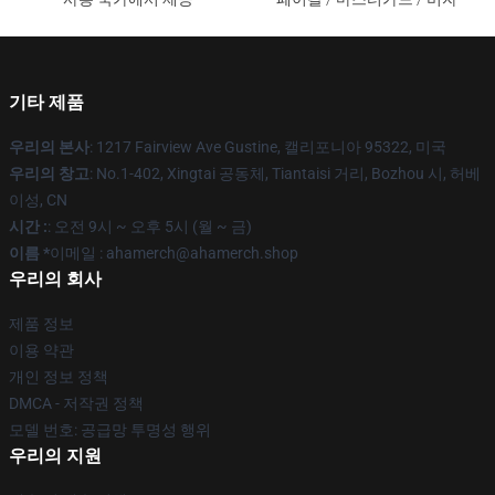
기타 제품
우리의 본사
: 1217 Fairview Ave Gustine, 캘리포니아 95322, 미국
우리의 창고
: No.1-402, Xingtai 공동체, Tiantaisi 거리, Bozhou 시, 허베
이성, CN
시간 :
: 오전 9시 ~ 오후 5시 (월 ~ 금)
이름 *
이메일 : ahamerch@ahamerch.shop
우리의 회사
제품 정보
이용 약관
개인 정보 정책
DMCA - 저작권 정책
모델 번호: 공급망 투명성 행위
우리의 지원