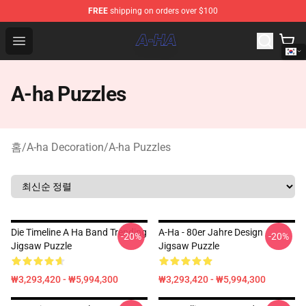
FREE
shipping on orders over $100
A-ha Store - Official A-ha Merchandise Shop
Open menu
A-ha Puzzles
홈
/
A-ha Decoration
/
A-ha Puzzles
Die Timeline A Ha Band Trending
A-Ha - 80er Jahre Design
-20%
-20%
Jigsaw Puzzle
Jigsaw Puzzle
₩3,293,420 - ₩5,994,300
₩3,293,420 - ₩5,994,300