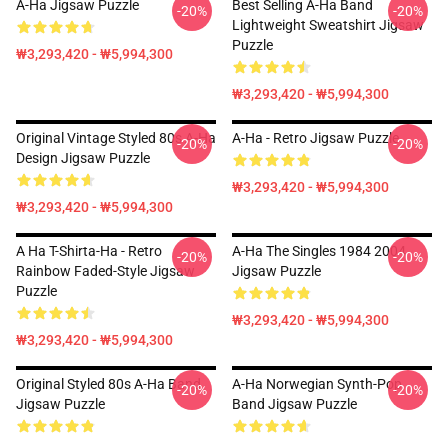
A-Ha Jigsaw Puzzle
Best Selling A-Ha Band
-20%
-20%
Lightweight Sweatshirt Jigsaw
Puzzle
₩3,293,420 - ₩5,994,300
₩3,293,420 - ₩5,994,300
Original Vintage Styled 80s A-Ha
A-Ha - Retro Jigsaw Puzzle
-20%
-20%
Design Jigsaw Puzzle
₩3,293,420 - ₩5,994,300
₩3,293,420 - ₩5,994,300
A Ha T-Shirta-Ha - Retro
A-Ha The Singles 1984 2004
-20%
-20%
Rainbow Faded-Style Jigsaw
Jigsaw Puzzle
Puzzle
₩3,293,420 - ₩5,994,300
₩3,293,420 - ₩5,994,300
Original Styled 80s A-Ha Band
A-Ha Norwegian Synth-Pop
-20%
-20%
Jigsaw Puzzle
Band Jigsaw Puzzle