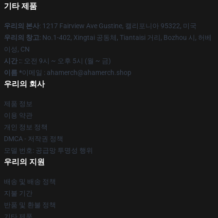
기타 제품
우리의 본사
: 1217 Fairview Ave Gustine, 캘리포니아 95322, 미국
우리의 창고
: No.1-402, Xingtai 공동체, Tiantaisi 거리, Bozhou 시, 허베
이성, CN
시간 :
: 오전 9시 ~ 오후 5시 (월 ~ 금)
이름 *
이메일 : ahamerch@ahamerch.shop
우리의 회사
제품 정보
이용 약관
개인 정보 정책
DMCA - 저작권 정책
모델 번호: 공급망 투명성 행위
우리의 지원
배송 및 배송 정책
지불 기간
반품 및 환불 정책
기타 제품