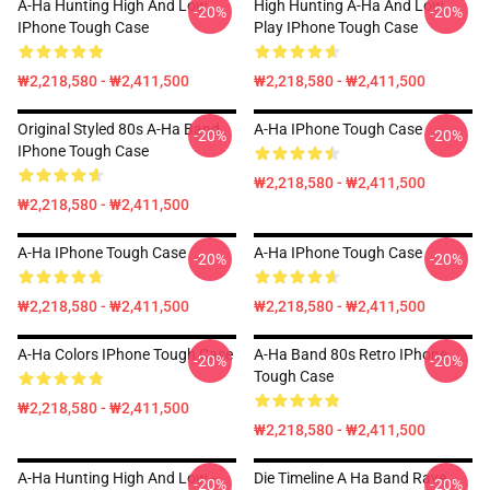
A-Ha Hunting High And Low
High Hunting A-Ha And Low
-20%
-20%
IPhone Tough Case
Play IPhone Tough Case
₩2,218,580 - ₩2,411,500
₩2,218,580 - ₩2,411,500
Original Styled 80s A-Ha Band
A-Ha IPhone Tough Case
-20%
-20%
IPhone Tough Case
₩2,218,580 - ₩2,411,500
₩2,218,580 - ₩2,411,500
A-Ha IPhone Tough Case
A-Ha IPhone Tough Case
-20%
-20%
₩2,218,580 - ₩2,411,500
₩2,218,580 - ₩2,411,500
A-Ha Colors IPhone Tough Case
A-Ha Band 80s Retro IPhone
-20%
-20%
Tough Case
₩2,218,580 - ₩2,411,500
₩2,218,580 - ₩2,411,500
A-Ha Hunting High And Low -
Die Timeline A Ha Band Rave
-20%
-20%