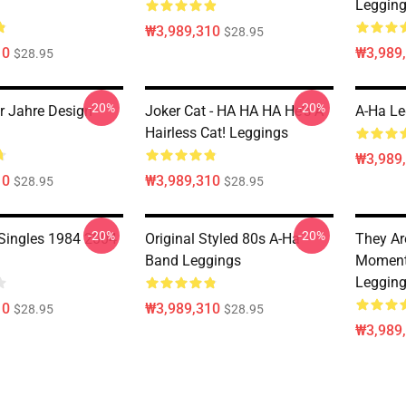
Leggin
₩3,989,310
$28.95
10
₩3,989
$28.95
-20%
-20%
er Jahre Design
Joker Cat - HA HA HA He's A
A-Ha Le
Hairless Cat! Leggings
₩3,989
10
₩3,989,310
$28.95
$28.95
-20%
-20%
Singles 1984 2004
Original Styled 80s A-Ha
They Ar
Band Leggings
Moment
Leggin
10
₩3,989,310
$28.95
$28.95
₩3,989