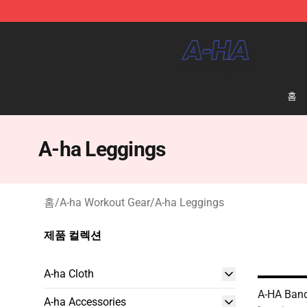
A-ha Store - Official A-ha Merchandise Shop
홈
A-ha Leggings
홈
/
A-ha Workout Gear
/
A-ha Leggings
제품 컬렉션
A-ha Cloth
A-HA Band
A-ha Accessories