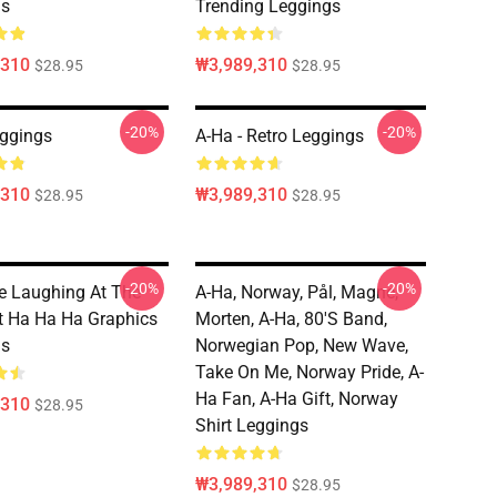
gs
Trending Leggings
,310
₩3,989,310
$28.95
$28.95
-20%
-20%
ggings
A-Ha - Retro Leggings
,310
₩3,989,310
$28.95
$28.95
-20%
-20%
e Laughing At The
A-Ha, Norway, Pål, Magne,
 Ha Ha Ha Graphics
Morten, A-Ha, 80's Band,
gs
Norwegian Pop, New Wave,
Take On Me, Norway Pride, A-
Ha Fan, A-Ha Gift, Norway
,310
$28.95
Shirt Leggings
₩3,989,310
$28.95