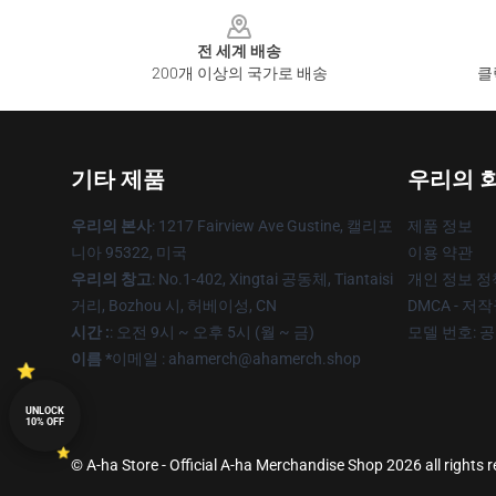
Footer
전 세계 배송
200개 이상의 국가로 배송
클
기타 제품
우리의 
우리의 본사
: 1217 Fairview Ave Gustine, 캘리포
제품 정보
니아 95322, 미국
이용 약관
우리의 창고
: No.1-402, Xingtai 공동체, Tiantaisi
개인 정보 정
거리, Bozhou 시, 허베이성, CN
DMCA - 저
시간 :
: 오전 9시 ~ 오후 5시 (월 ~ 금)
모델 번호: 
이름 *
이메일 : ahamerch@ahamerch.shop
UNLOCK
10% OFF
© A-ha Store - Official A-ha Merchandise Shop 2026 all rights 