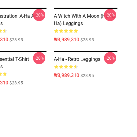
-20%
-20%
ustration ,A-Ha Art
A Witch With A Moon (ha Ha
gs
Ha) Leggings
,310
₩3,989,310
$28.95
$28.95
-20%
-20%
ential T-Shirt
A-Ha - Retro Leggings
gs
₩3,989,310
$28.95
,310
$28.95