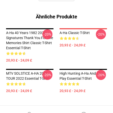
Ähnliche Produkte
A-Ha 40 Years 1982 2022
A-Ha Classic T-Shirt
-20%
-20%
Signatures Thank You For The
Memories Shirt Classic T-Shirt
20,93 £ - 24,09 £
Essential T-Shirt
20,93 £ - 24,09 £
MTV SOLSTICE A-HA 2021
High Hunting A-Ha And Low
-20%
-20%
TOUR 2022 Essential T-Shirt
Play Essential T-Shirt
20,93 £ - 24,09 £
20,93 £ - 24,09 £
Footer