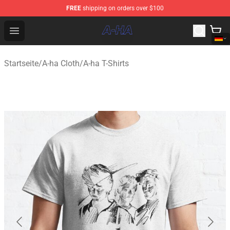
FREE
shipping on orders over $100
A-ha Store - Official A-ha Merchandise Shop
Open menu
Startseite
/
A-ha Cloth
/
A-ha T-Shirts