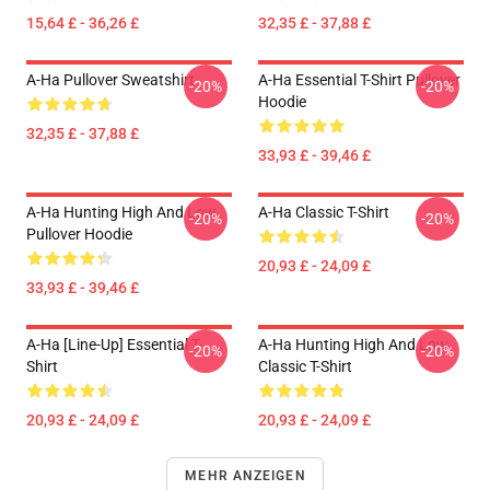
15,64 £ - 36,26 £
32,35 £ - 37,88 £
A-Ha Pullover Sweatshirt
A-Ha Essential T-Shirt Pullover
-20%
-20%
Hoodie
32,35 £ - 37,88 £
33,93 £ - 39,46 £
A-Ha Hunting High And Low
A-Ha Classic T-Shirt
-20%
-20%
Pullover Hoodie
20,93 £ - 24,09 £
33,93 £ - 39,46 £
A-Ha [line-Up] Essential T-
A-Ha Hunting High And Low
-20%
-20%
Shirt
Classic T-Shirt
20,93 £ - 24,09 £
20,93 £ - 24,09 £
MEHR ANZEIGEN