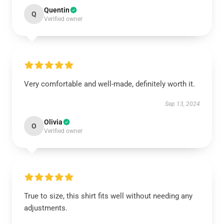
Quentin
Q
Verified owner
Very comfortable and well-made, definitely worth it.
Sep 13, 2024
Olivia
O
Verified owner
True to size, this shirt fits well without needing any
adjustments.