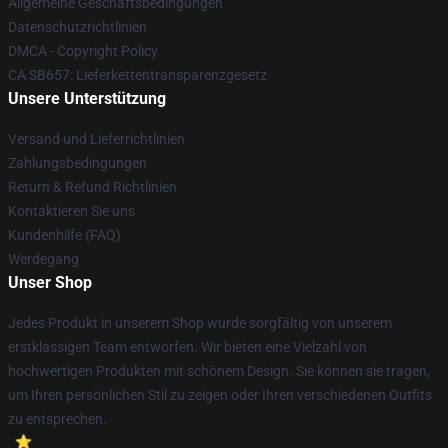
Allgemeine Geschäftsbedingungen
Datenschutzrichtlinien
DMCA - Copyright Policy
CA SB657: Lieferkettentransparenzgesetz
Unsere Unterstützung
Versand und Lieferrichtlinien
Zahlungsbedingungen
Return & Refund Richtlinien
Kontaktieren Sie uns
Kundenhilfe (FAQ)
Werdegang
Unser Shop
Jedes Produkt in unserem Shop wurde sorgfältig von unserem
erstklassigen Team entworfen. Wir bieten eine Vielzahl von
hochwertigen Produkten mit schönem Design. Sie können sie tragen,
um Ihren persönlichen Stil zu zeigen oder Ihren verschiedenen Outfits
zu entsprechen.