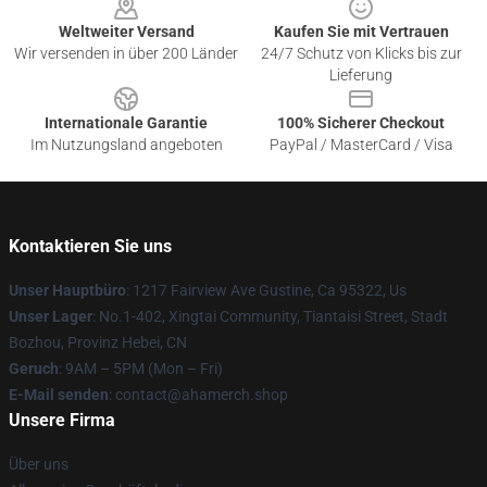
Weltweiter Versand
Kaufen Sie mit Vertrauen
Wir versenden in über 200 Länder
24/7 Schutz von Klicks bis zur
Lieferung
Internationale Garantie
100% Sicherer Checkout
Im Nutzungsland angeboten
PayPal / MasterCard / Visa
Kontaktieren Sie uns
Unser Hauptbüro
: 1217 Fairview Ave Gustine, Ca 95322, Us
Unser Lager
: No.1-402, Xingtai Community, Tiantaisi Street, Stadt
Bozhou, Provinz Hebei, CN
Geruch
: 9AM – 5PM (Mon – Fri)
E-Mail senden
: contact@ahamerch.shop
Unsere Firma
Über uns