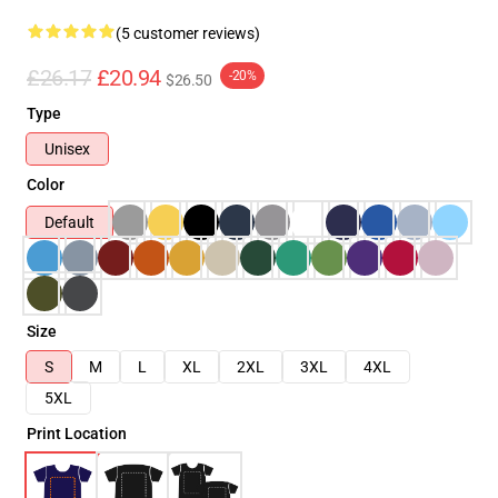
(5 customer reviews)
£26.17
£20.94
-20%
$26.50
Type
Unisex
Color
Default
Size
S
M
L
XL
2XL
3XL
4XL
5XL
Print Location