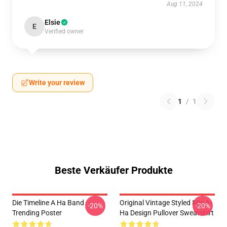
Aug 11, 2024
Elsie
E
Verified owner
Write your review
1
/
1
Beste Verkäufer Produkte
Die Timeline A Ha Band
Original Vintage Styled 80s A-
-20%
-20%
Trending Poster
Ha Design Pullover Sweatshirt