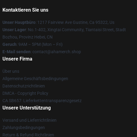
Kontaktieren Sie uns
Unser Hauptbüro
: 1217 Fairview Ave Gustine, Ca 95322, Us
Unser Lager
: No.1-402, Xingtai Community, Tiantaisi Street, Stadt
Bozhou, Provinz Hebei, CN
Geruch
: 9AM – 5PM (Mon – Fri)
E-Mail senden
: contact@ahamerch.shop
Unsere Firma
Über uns
Allgemeine Geschäftsbedingungen
Datenschutzrichtlinien
DMCA - Copyright Policy
CA SB657: Lieferkettentransparenzgesetz
Unsere Unterstützung
Versand und Lieferrichtlinien
Zahlungsbedingungen
Return & Refund Richtlinien