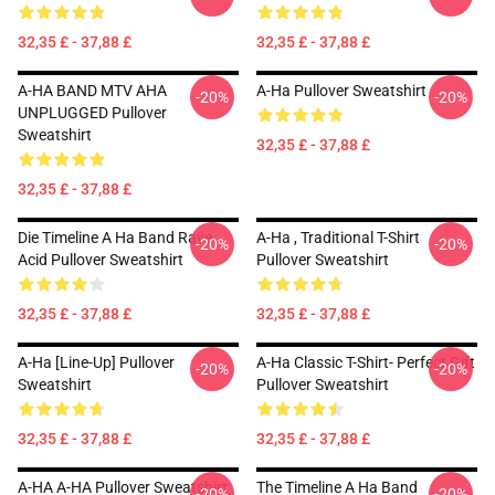
32,35 £ - 37,88 £
32,35 £ - 37,88 £
A-HA BAND MTV AHA
A-Ha Pullover Sweatshirt
-20%
-20%
UNPLUGGED Pullover
Sweatshirt
32,35 £ - 37,88 £
32,35 £ - 37,88 £
Die Timeline A Ha Band Rave
A-Ha , Traditional T-Shirt
-20%
-20%
Acid Pullover Sweatshirt
Pullover Sweatshirt
32,35 £ - 37,88 £
32,35 £ - 37,88 £
A-Ha [line-Up] Pullover
A-Ha Classic T-Shirt- Perfect Gift
-20%
-20%
Sweatshirt
Pullover Sweatshirt
32,35 £ - 37,88 £
32,35 £ - 37,88 £
A-HA A-HA Pullover Sweatshirt
The Timeline A Ha Band
-20%
-20%