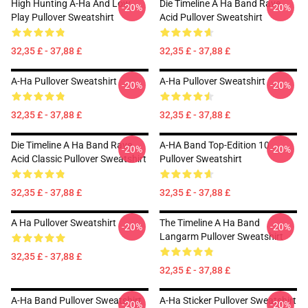
High Hunting A-Ha And Low
Die Timeline A Ha Band Rave
-20%
-20%
Play Pullover Sweatshirt
Acid Pullover Sweatshirt
32,35 £ - 37,88 £
32,35 £ - 37,88 £
A-Ha Pullover Sweatshirt
A-Ha Pullover Sweatshirt
-20%
-20%
32,35 £ - 37,88 £
32,35 £ - 37,88 £
Die Timeline A Ha Band Rave
A-HA Band Top-Edition 10
-20%
-20%
Acid Classic Pullover Sweatshirt
Pullover Sweatshirt
32,35 £ - 37,88 £
32,35 £ - 37,88 £
A Ha Pullover Sweatshirt
The Timeline A Ha Band
-20%
-20%
Langarm Pullover Sweatshirt
32,35 £ - 37,88 £
32,35 £ - 37,88 £
A-Ha Band Pullover Sweatshirt
A-Ha Sticker Pullover Sweatshirt
-20%
-20%