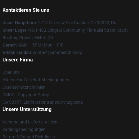
Kontaktieren Sie uns
Unser Hauptbüro
: 1217 Fairview Ave Gustine, Ca 95322, Us
Unser Lager
: No.1-402, Xingtai Community, Tiantaisi Street, Stadt
Bozhou, Provinz Hebei, CN
Geruch
: 9AM – 5PM (Mon – Fri)
E-Mail senden
: contact@ahamerch.shop
Unsere Firma
Über uns
Allgemeine Geschäftsbedingungen
Datenschutzrichtlinien
DMCA - Copyright Policy
CA SB657: Lieferkettentransparenzgesetz
Unsere Unterstützung
Versand und Lieferrichtlinien
Zahlungsbedingungen
Return & Refund Richtlinien