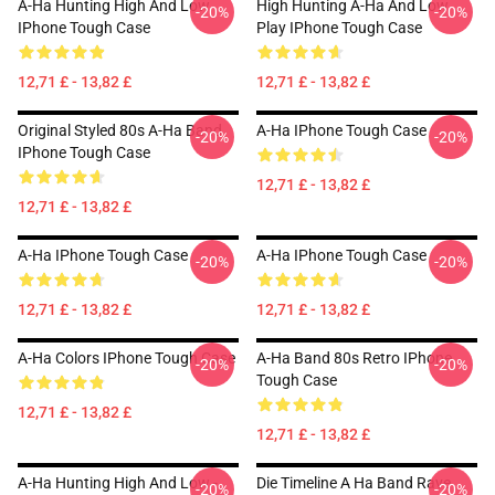
A-Ha Hunting High And Low
High Hunting A-Ha And Low
-20%
-20%
IPhone Tough Case
Play IPhone Tough Case
12,71 £ - 13,82 £
12,71 £ - 13,82 £
Original Styled 80s A-Ha Band
A-Ha IPhone Tough Case
-20%
-20%
IPhone Tough Case
12,71 £ - 13,82 £
12,71 £ - 13,82 £
A-Ha IPhone Tough Case
A-Ha IPhone Tough Case
-20%
-20%
12,71 £ - 13,82 £
12,71 £ - 13,82 £
A-Ha Colors IPhone Tough Case
A-Ha Band 80s Retro IPhone
-20%
-20%
Tough Case
12,71 £ - 13,82 £
12,71 £ - 13,82 £
A-Ha Hunting High And Low -
Die Timeline A Ha Band Rave
-20%
-20%