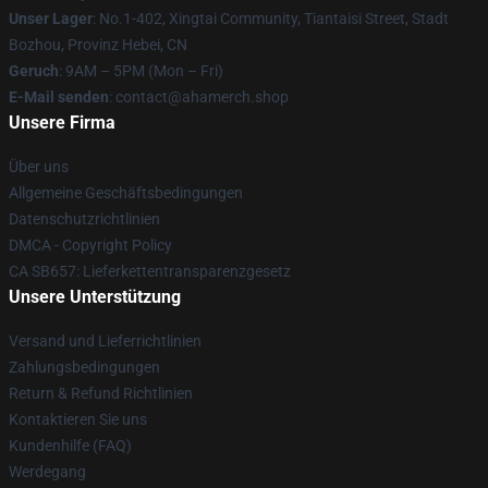
Unser Lager
: No.1-402, Xingtai Community, Tiantaisi Street, Stadt
Bozhou, Provinz Hebei, CN
Geruch
: 9AM – 5PM (Mon – Fri)
E-Mail senden
: contact@ahamerch.shop
Unsere Firma
Über uns
Allgemeine Geschäftsbedingungen
Datenschutzrichtlinien
DMCA - Copyright Policy
CA SB657: Lieferkettentransparenzgesetz
Unsere Unterstützung
Versand und Lieferrichtlinien
Zahlungsbedingungen
Return & Refund Richtlinien
Kontaktieren Sie uns
Kundenhilfe (FAQ)
Werdegang