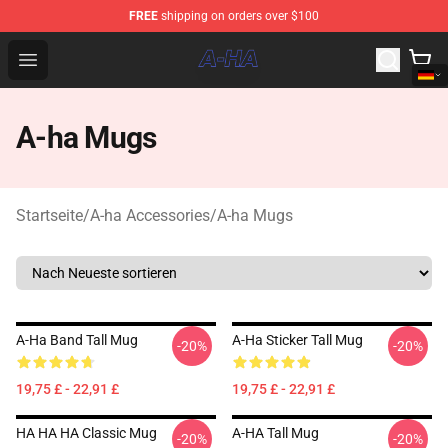
FREE
shipping on orders over $100
A-ha Store - Official A-ha Merchandise Shop
Open menu
A-ha Mugs
Startseite
/
A-ha Accessories
/
A-ha Mugs
A-Ha Band Tall Mug
A-Ha Sticker Tall Mug
-20%
-20%
19,75 £ - 22,91 £
19,75 £ - 22,91 £
HA HA HA Classic Mug
A-HA Tall Mug
-20%
-20%