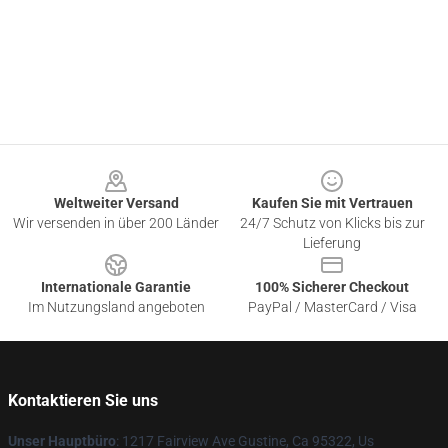
Footer
Weltweiter Versand
Kaufen Sie mit Vertrauen
Wir versenden in über 200 Länder
24/7 Schutz von Klicks bis zur
Lieferung
Internationale Garantie
100% Sicherer Checkout
Im Nutzungsland angeboten
PayPal / MasterCard / Visa
Kontaktieren Sie uns
Unser Hauptbüro
: 1217 Fairview Ave Gustine, Ca 95322, Us