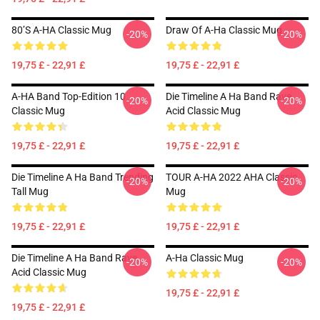
80’s A-HA Classic Mug
Draw Of A-Ha Classic Mug
-20%
-20%
19,75 £ - 22,91 £
19,75 £ - 22,91 £
A-HA Band Top-Edition 10
Die Timeline A Ha Band Rave
-20%
-20%
Classic Mug
Acid Classic Mug
19,75 £ - 22,91 £
19,75 £ - 22,91 £
Die Timeline A Ha Band Trending
TOUR A-HA 2022 AHA Classic
-20%
-20%
Tall Mug
Mug
19,75 £ - 22,91 £
19,75 £ - 22,91 £
Die Timeline A Ha Band Rave
A-Ha Classic Mug
-20%
-20%
Acid Classic Mug
19,75 £ - 22,91 £
19,75 £ - 22,91 £