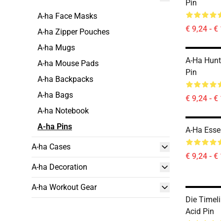
Pin
A-ha Face Masks
€ 9,24 - €
A-ha Zipper Pouches
A-ha Mugs
A-Ha Hunt
A-ha Mouse Pads
Pin
A-ha Backpacks
A-ha Bags
€ 9,24 - €
A-ha Notebook
A-ha Pins
A-Ha Essen
A-ha Cases
€ 9,24 - €
A-ha Decoration
A-ha Workout Gear
Die Timel
Acid Pin