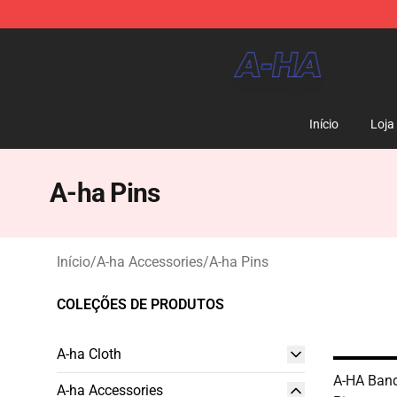
A-ha Store - Official A-ha Merchandise Shop
Início
Loja
A-ha Pins
Início
/
A-ha Accessories
/
A-ha Pins
COLEÇÕES DE PRODUTOS
A-ha Cloth
A-HA Band
A-ha Accessories