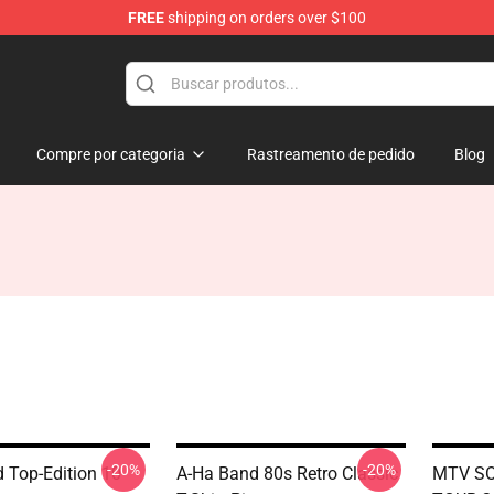
FREE
shipping on orders over $100
Compre por categoria
Rastreamento de pedido
Blog
-20%
-20%
 Top-Edition 10
A-Ha Band 80s Retro Classic
MTV SO