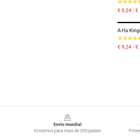
€ 9,24 - €
A-Ha King
€ 9,24 - €
Footer
Envio mundial
Enviamos para mais de 200 países
Prote