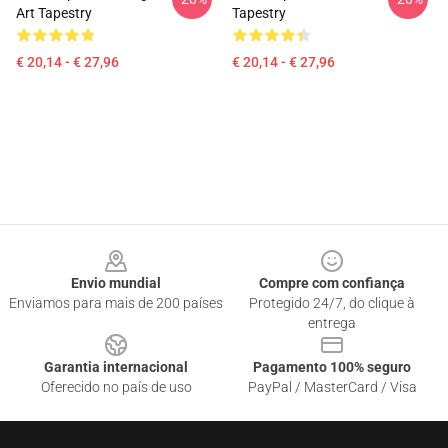
Art Tapestry
Tapestry
€ 20,14 - € 27,96
€ 20,14 - € 27,96
Footer
Envio mundial
Compre com confiança
Enviamos para mais de 200 países
Protegido 24/7, do clique à
entrega
Garantia internacional
Pagamento 100% seguro
Oferecido no país de uso
PayPal / MasterCard / Visa