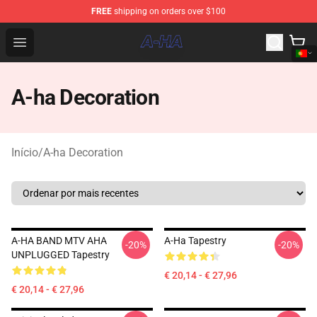
FREE
shipping on orders over $100
A-ha Store - Official A-ha Merchandise Shop
Open menu
A-ha Decoration
Início
/
A-ha Decoration
A-HA BAND MTV AHA
A-Ha Tapestry
-20%
-20%
UNPLUGGED Tapestry
€ 20,14 - € 27,96
€ 20,14 - € 27,96