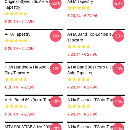
Original Styled 80s A-Ha Band
A-HA Tapestry
-20%
-20%
Tapestry
€ 20,14 - € 27,96
€ 20,14 - € 27,96
A-HA Tapestry
A-HA Band Top-Edition 10
-20%
-20%
Tapestry
€ 20,14 - € 27,96
€ 20,14 - € 27,96
High Hunting A-Ha And Low
A-Ha Band 80s Retro Classic T-
-20%
-20%
Play Tapestry
Shirt Tapestry
€ 20,14 - € 27,96
€ 20,14 - € 27,96
A-Ha Band 80s Retro Tapestry
A-Ha Essential T-Shirt Tapestry
-20%
-20%
€ 20,14 - € 27,96
€ 20,14 - € 27,96
MTV SOLSTICE A-HA 2021
A-Ha Essential T-Shirt Tapestry
-20%
-20%