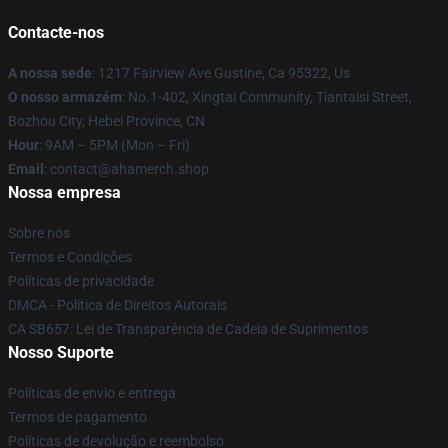
Contacte-nos
A nossa sede
: 1217 Fairview Ave Gustine, Ca 95322, Us
O nosso armazém
: No.1-402, Xingtai Community, Tiantaisi Street,
Bozhou City, Hebei Province, CN
Hour
: 9AM – 5PM (Mon – Fri)
Email
: contact@ahamerch.shop
Nossa empresa
Sobre nós
Termos e Condições
Políticas de privacidade
DMCA - Política de Direitos Autorais
CA SB657: Lei de Transparência de Cadeia de Suprimentos
Nosso Suporte
Políticas de envio e entrega
Termos de pagamento
Políticas de devolução e reembolso