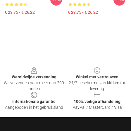
€ 23,75 - € 26,22
€ 23,75 - € 26,22
Footer
Wereldwijde verzending
Winkel met vertrouwen
Wij verzenden naar meer dan 200
24/7 beschermd van klikken tot
landen
levering
Internationale garantie
100% veilige afhandeling
Aangeboden in het gebruiksland
PayPal / MasterCard / Visa