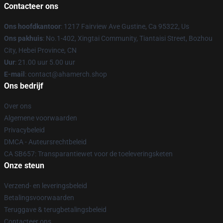
Contacteer ons
Ons hoofdkantoor
: 1217 Fairview Ave Gustine, Ca 95322, Us
Ons pakhuis
: No.1-402, Xingtai Community, Tiantaisi Street, Bozhou
City, Hebei Province, CN
Uur
: 21.00 uur 5.00 uur
E-mail
: contact@ahamerch.shop
Ons bedrijf
Over ons
Algemene voorwaarden
Privacybeleid
DMCA - Auteursrechtbeleid
CA SB657: Transparantiewet voor de toeleveringsketen
Onze steun
Verzend- en leveringsbeleid
Betalingsvoorwaarden
Teruggave & terugbetalingsbeleid
Contacteer ons