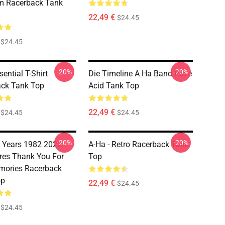
m Racerback Tank
22,49 €
$24.45
$24.45
-20%
-20%
ential T-Shirt
Die Timeline A Ha Band Rave
ck Tank Top
Acid Tank Top
22,49 €
$24.45
$24.45
-20%
-20%
 Years 1982 2022
A-Ha - Retro Racerback Tank
res Thank You For
Top
mories Racerback
op
22,49 €
$24.45
$24.45