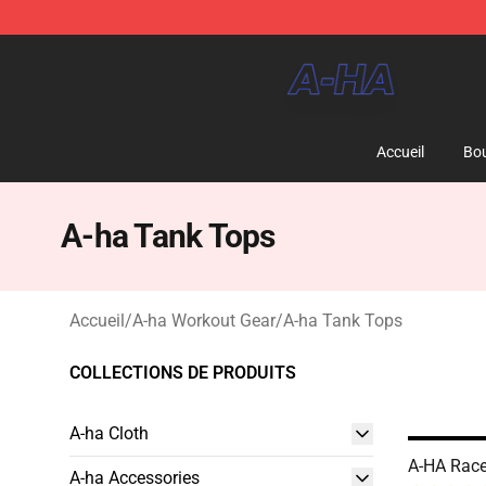
A-ha Store - Official A-ha Merchandise Shop
Accueil
Bou
A-ha Tank Tops
Accueil
/
A-ha Workout Gear
/
A-ha Tank Tops
COLLECTIONS DE PRODUITS
A-ha Cloth
A-HA Race
A-ha Accessories