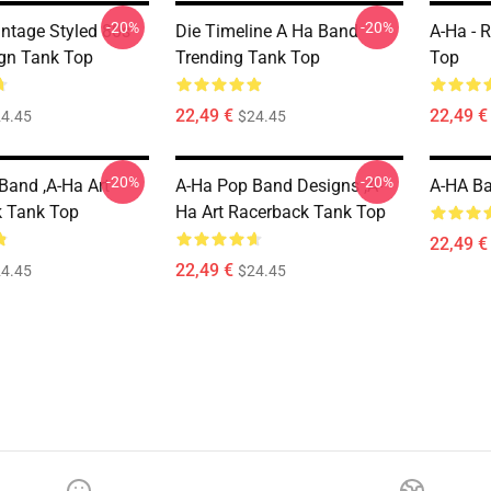
-20%
-20%
intage Styled 80s
Die Timeline A Ha Band
A-Ha - 
gn Tank Top
Trending Tank Top
Top
22,49 €
22,49 €
4.45
$24.45
-20%
-20%
Band ,A-Ha Art
A-Ha Pop Band Designs ,A-
A-HA Ba
 Tank Top
Ha Art Racerback Tank Top
22,49 €
22,49 €
4.45
$24.45