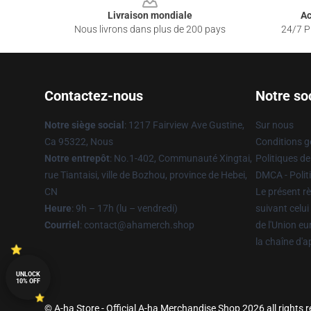
Livraison mondiale
Ac
Nous livrons dans plus de 200 pays
24/7 Pr
Contactez-nous
Notre so
Notre siège social
: 1217 Fairview Ave Gustine,
Sur nous
Ca 95322, Nous
Conditions g
Notre entrepôt
: No.1-402, Communauté Xingtai,
Politiques de
rue Tiantaisi, ville de Bozhou, province de Hebei,
DMCA - Politi
CN
Le présent rè
Heure
: 9h – 17h (lu – vendredi)
suivant celui
Courriel
: contact@ahamerch.shop
de l'Union e
la chaîne d'
UNLOCK
10% OFF
© A-ha Store - Official A-ha Merchandise Shop 2026 all rights 