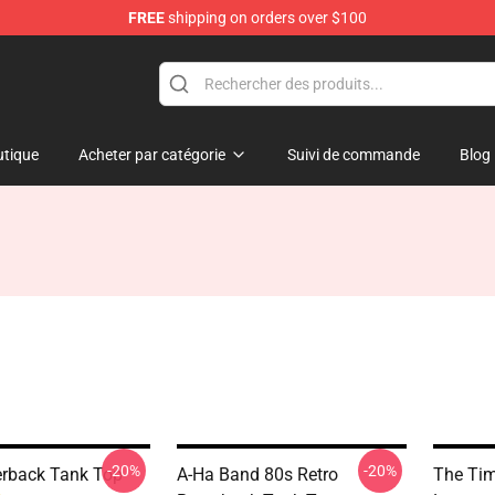
FREE
shipping on orders over $100
tique
Acheter par catégorie
Suivi de commande
Blog
-20%
-20%
rback Tank Top
A-Ha Band 80s Retro
The Tim