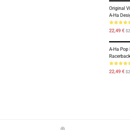
Original V
A-Ha Desi
22,49 €
$2
A-Ha Pop 
Racerback
22,49 €
$2
Footer