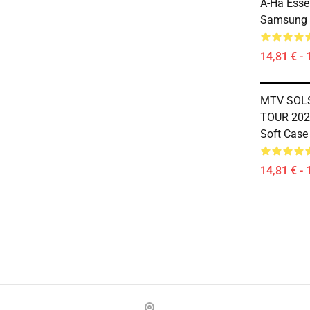
A-Ha Essen
Samsung 
14,81 € - 
MTV SOLS
TOUR 202
Soft Case
14,81 € - 
Footer