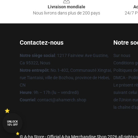
Livraison mondiale
Ac
Nous livrons dans plus de 200 pays
24/7 Pr
Contactez-nous
Notre so
Notre siège social
: 1217 Fairview Ave Gustine,
Sur nous
Ca 95322, Nous
Conditions g
Notre entrepôt
: No.1-402, Communauté Xingtai,
Politiques de
rue Tiantaisi, ville de Bozhou, province de Hebei,
DMCA - Politi
CN
Le présent rè
Heure
: 9h – 17h (lu – vendredi)
suivant celui
Courriel
: contact@ahamerch.shop
de l'Union e
la chaîne d'
UNLOCK
10% OFF
© A-ha Store - Official A-ha Merchandise Shop 2026 all rights 