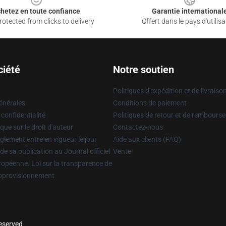
hetez en toute confiance
Garantie international
otected from clicks to delivery
Offert dans le pays d'utilisa
ciété
Notre soutien
Politiques d'expédition et de livraiso
énérales
Conditions de paiement
 confidentialité
Politiques de retour et de rembours
que sur le droit d'auteur
Contactez-nous
glement entre en vigueur le jour
Aide aux clients (FAQ)
 de sa publication au Journal officiel
Vente
uropéenne. Loi sur la transparence de
approvisionnement
reserved