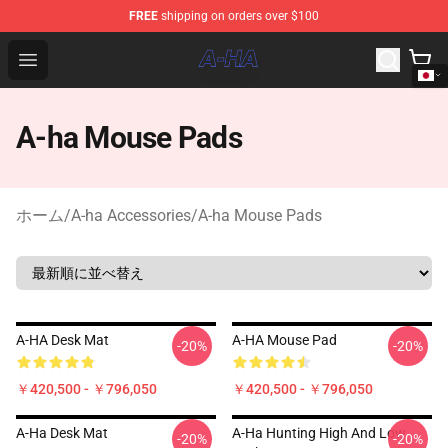
FREE
shipping on orders over $100
A-ha Store - Official A-ha Merchandise Shop
Open menu
A-ha Mouse Pads
ホーム
/
A-ha Accessories
/
A-ha Mouse Pads
A-HA Desk Mat
A-HA Mouse Pad
-20%
-20%
￥420,500 - ￥796,050
￥420,500 - ￥796,050
A-Ha Desk Mat
A-Ha Hunting High And Low
-20%
-20%