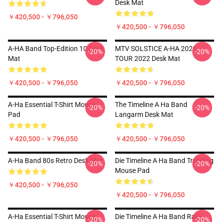
Desk Mat
￥420,500 - ￥796,050
￥420,500 - ￥796,050
A-HA Band Top-Edition 10 Desk
MTV SOLSTICE A-HA 2021
-20%
-20%
Mat
TOUR 2022 Desk Mat
￥420,500 - ￥796,050
￥420,500 - ￥796,050
A-Ha Essential T-Shirt Mouse
The Timeline A Ha Band
-20%
-20%
Pad
Langarm Desk Mat
￥420,500 - ￥796,050
￥420,500 - ￥796,050
A-Ha Band 80s Retro Desk Mat
Die Timeline A Ha Band Trending
-20%
-20%
Mouse Pad
￥420,500 - ￥796,050
￥420,500 - ￥796,050
A-Ha Essential T-Shirt Mouse
Die Timeline A Ha Band Rave
-20%
-20%