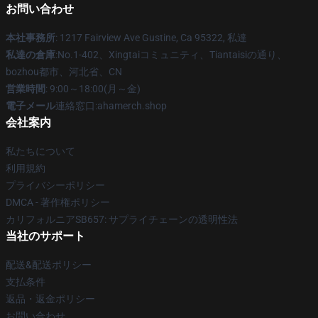
お問い合わせ
本社事務所
: 1217 Fairview Ave Gustine, Ca 95322, 私達
私達の倉庫
:No.1-402、Xingtaiコミュニティ、Tiantaisiの通り、
bozhou都市、河北省、CN
営業時間
: 9:00～18:00(月～金)
電子メール
連絡窓口:ahamerch.shop
会社案内
私たちについて
利用規約
プライバシーポリシー
DMCA - 著作権ポリシー
カリフォルニアSB657: サプライチェーンの透明性法
当社のサポート
配送&配送ポリシー
支払条件
返品・返金ポリシー
お問い合わせ