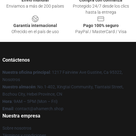
Envío mundial
Compra con confianza
Enviamos a más de 200 países
Protegido 24/7 desde los clics
hasta la entrega
Garantía internacional
Pago 100% seguro
Ofrecido en el país de uso
PayPal / MasterCard / Visa
Contáctenos
Nuestra oficina principal
: 1217 Fairview Ave Gustine, Ca 95322,
Nosotros
Nuestro almacén
: No.1-402, Xingtai Community, Tiantaisi Street,
Bozhou City, Hebei Province, CN
Hora
: 9AM – 5PM (Mon – Fri)
Email
: contact@ahamerch.shop
Nuestra empresa
Sobre nosotros
Términos y condiciones