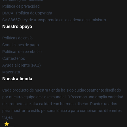
Política de privacidad
DMCA - Política de Copyright
CA SB657: Ley de transparencia en la cadena de suministro
Nuestro apoyo
Políticas de envío
Condiciones de pago
Políticas de reembolso
Contáctenos
Ayuda al cliente (FAQ)
Mayorista
Nuestra tienda
Cada producto de nuestra tienda ha sido cuidadosamente diseñado
por nuestro equipo de clase mundial. Ofrecemos una amplia variedad
de productos de alta calidad con hermoso diseño. Puedes usarlos
para mostrar tu estilo personal único o para combinar tus diferentes
trajes.