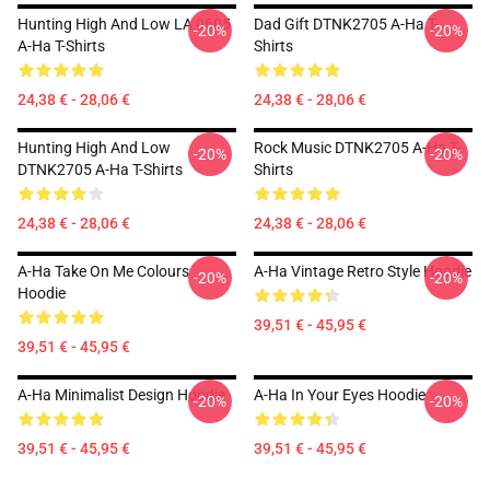
Hunting High And Low LA 0605
Dad Gift DTNK2705 A-Ha T-
-20%
-20%
A-Ha T-Shirts
Shirts
24,38 € - 28,06 €
24,38 € - 28,06 €
Hunting High And Low
Rock Music DTNK2705 A-Ha T-
-20%
-20%
DTNK2705 A-Ha T-Shirts
Shirts
24,38 € - 28,06 €
24,38 € - 28,06 €
A-Ha Take On Me Colours
A-Ha Vintage Retro Style Hoodie
-20%
-20%
Hoodie
39,51 € - 45,95 €
39,51 € - 45,95 €
A-Ha Minimalist Design Hoodie
A-Ha In Your Eyes Hoodie
-20%
-20%
39,51 € - 45,95 €
39,51 € - 45,95 €