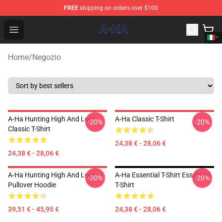
FREE
shipping on orders over $100
A-ha Store - Official A-ha Merchandise Shop
Open menu
Home
/
Negozio
A-Ha Hunting High And Low
A-Ha Classic T-Shirt
-20%
-20%
Classic T-Shirt
24,38 € - 28,06 €
24,38 € - 28,06 €
A-Ha Hunting High And Low
A-Ha Essential T-Shirt Essential
-20%
-20%
Pullover Hoodie
T-Shirt
39,51 € - 45,95 €
24,38 € - 28,06 €