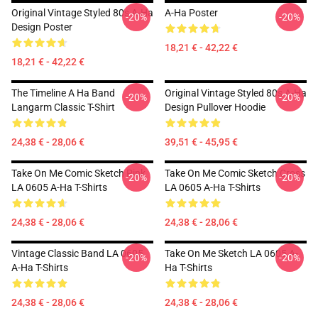
Original Vintage Styled 80s A-Ha
A-Ha Poster
-20%
-20%
Design Poster
18,21 € - 42,22 €
18,21 € - 42,22 €
The Timeline A Ha Band
Original Vintage Styled 80s A-Ha
-20%
-20%
Langarm Classic T-Shirt
Design Pullover Hoodie
24,38 € - 28,06 €
39,51 € - 45,95 €
Take On Me Comic Sketch Pink
Take On Me Comic Sketch Cross
-20%
-20%
LA 0605 A-Ha T-Shirts
LA 0605 A-Ha T-Shirts
24,38 € - 28,06 €
24,38 € - 28,06 €
Vintage Classic Band LA 0605
Take On Me Sketch LA 0605 A-
-20%
-20%
A-Ha T-Shirts
Ha T-Shirts
24,38 € - 28,06 €
24,38 € - 28,06 €