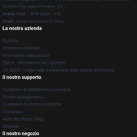
Bozhou City, Hebei Province, CN
Orario
: 9AM – 5PM (Mon – Fri)
Email
: contact@ahamerch.shop
La nostra azienda
Su di noi
Termini e condizioni
Informativa sulla privacy
DMCA - Informativa sul copyright
CA SB657: Legge sulla trasparenza della catena di fornitura
Il nostro supporto
Condizioni di spedizione e consegna
Termini di pagamento
Condizioni di ritorno e rimborso
Contattaci
Aiuto del cliente (FAQ)
Whosale
Il nostro negozio