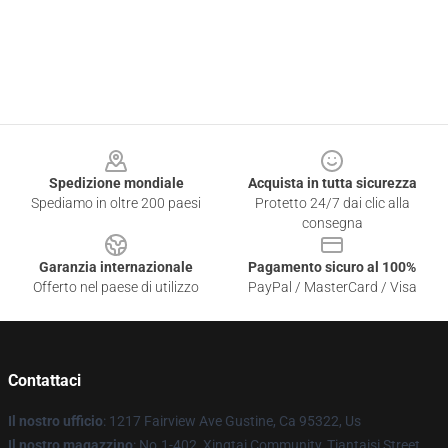
Footer
Spedizione mondiale
Acquista in tutta sicurezza
Spediamo in oltre 200 paesi
Protetto 24/7 dai clic alla
consegna
Garanzia internazionale
Pagamento sicuro al 100%
Offerto nel paese di utilizzo
PayPal / MasterCard / Visa
Contattaci
Il nostro ufficio
: 1217 Fairview Ave Gustine, Ca 95322, Us
Il nostro magazzino
: No.1-402, Xingtai Community, Tiantaisi Street,